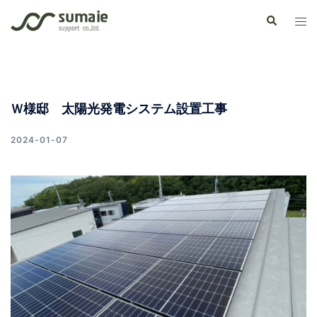
コ
検
ト
ン
索
グ
テ
ル
ン
メ
ツ
ニ
へ
Ｗ様邸 太陽光発電システム設置工事
ュ
ス
ー
キ
2024-01-07
ッ
プ