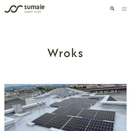
コ
検
ト
ン
索
グ
テ
ル
ン
メ
ツ
ニ
へ
ュ
Wroks
ス
ー
キ
ッ
プ