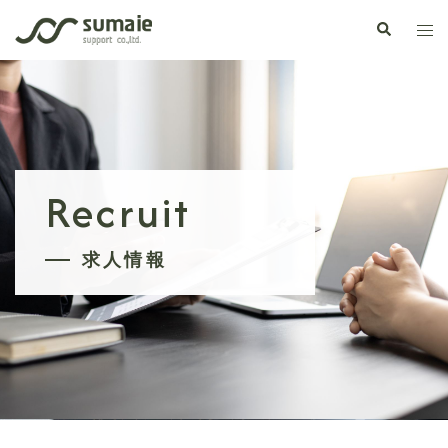
コ
検
ト
ン
索
グ
テ
ル
ン
メ
ツ
ニ
へ
ュ
ス
ー
キ
Recruit
ッ
プ
求人情報